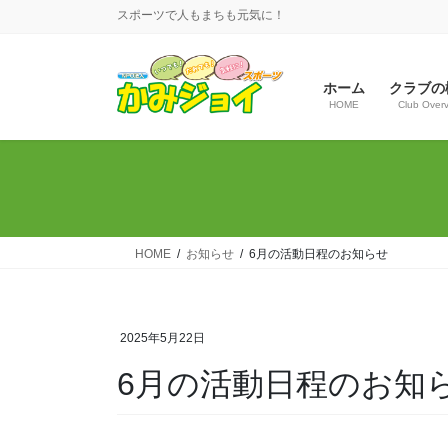
コ
ナ
スポーツで人もまちも元気に！
ン
ビ
テ
ゲ
ン
ー
ホーム
クラブの
ツ
シ
HOME
Club Over
へ
ョ
ス
ン
キ
に
ッ
移
プ
動
HOME
お知らせ
6月の活動日程のお知らせ
2025年5月22日
6月の活動日程のお知