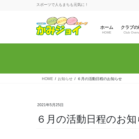
コ
ナ
スポーツで人もまちも元気に！
ン
ビ
テ
ゲ
ン
ー
ホーム
クラブの
ツ
シ
HOME
Club Over
へ
ョ
ス
ン
キ
に
ッ
移
プ
動
HOME
お知らせ
６月の活動日程のお知らせ
2021年5月25日
６月の活動日程のお知