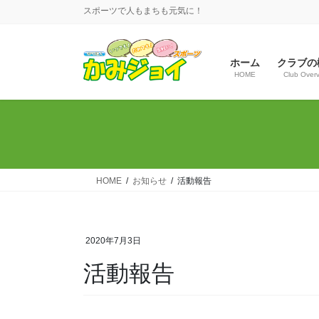
コ
ナ
スポーツで人もまちも元気に！
ン
ビ
テ
ゲ
ン
ー
ホーム
クラブの
ツ
シ
HOME
Club Over
へ
ョ
ス
ン
キ
に
ッ
移
プ
動
HOME
お知らせ
活動報告
2020年7月3日
活動報告