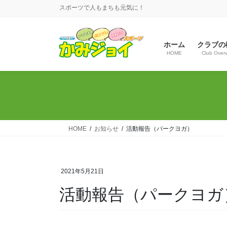
コ
ナ
スポーツで人もまちも元気に！
ン
ビ
テ
ゲ
ン
ー
ホーム
クラブの
ツ
シ
HOME
Club Over
へ
ョ
ス
ン
キ
に
ッ
移
プ
動
HOME
お知らせ
活動報告（パークヨガ）
2021年5月21日
活動報告（パークヨガ