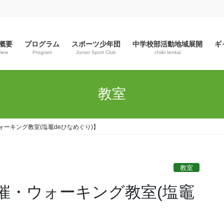
概要
プログラム
スポーツ少年団
中学校部活動地域展開
ギ
view
Program
Junior Sport Club
chiiki tenkai
教室
ーキング教室(塩竈deひなめぐり)】
教室
催・ウォーキング教室(塩竈