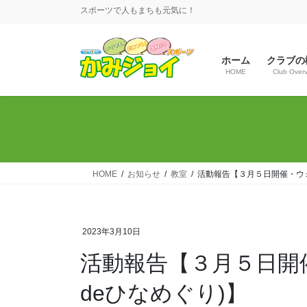
コ
ナ
スポーツで人もまちも元気に！
ン
ビ
テ
ゲ
ン
ー
ホーム
クラブの
ツ
シ
HOME
Club Over
へ
ョ
ス
ン
キ
に
ッ
移
プ
動
HOME
お知らせ
教室
活動報告【３月５日開催・ウォ
2023年3月10日
活動報告【３月５日開
deひなめぐり)】