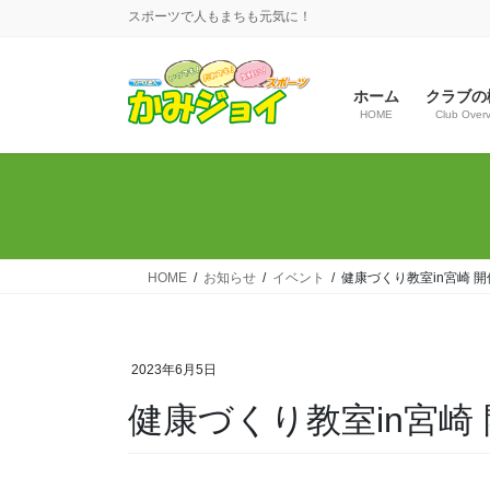
コ
ナ
スポーツで人もまちも元気に！
ン
ビ
テ
ゲ
ン
ー
ホーム
クラブの
ツ
シ
HOME
Club Over
へ
ョ
ス
ン
キ
に
ッ
移
プ
動
HOME
お知らせ
イベント
健康づくり教室in宮崎 
2023年6月5日
健康づくり教室in宮崎