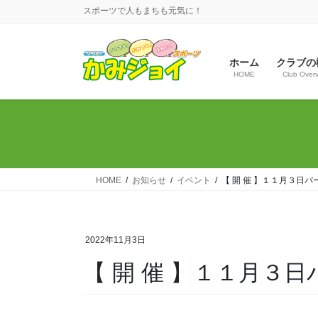
コ
ナ
スポーツで人もまちも元気に！
ン
ビ
テ
ゲ
ン
ー
ホーム
クラブの
ツ
シ
HOME
Club Over
へ
ョ
ス
ン
キ
に
ッ
移
プ
動
HOME
お知らせ
イベント
【 開 催 】１１月３日パ
2022年11月3日
【 開 催 】１１月３