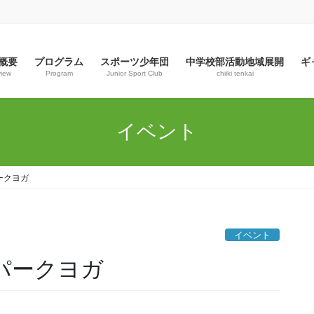
概要
プログラム
スポーツ少年団
中学校部活動地域展開
ギ
view
Program
Junior Sport Club
chiiki tenkai
イベント
ークヨガ
イベント
日パークヨガ