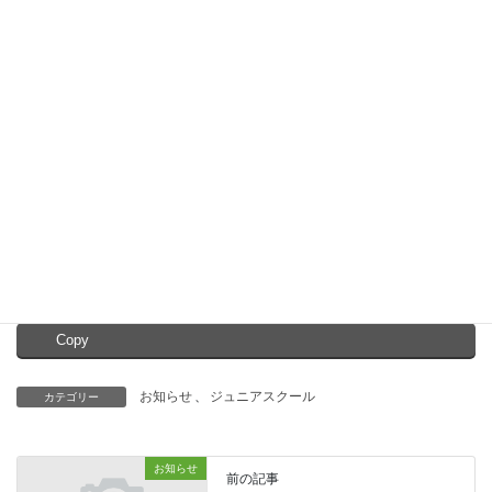
今年度は昨年度以上の好評をいただき、見学・入会される方が増
加しております。
それに伴い指導者と相談した結果、これ以上の増加は安全な教室
運営を続けていく事が困難と判断いたしました。
つきましては、
１２月以降に初めてご連絡をいただく方の見学・
入会受付を終了する事となりました。
来年度の会員募集までお待ちいただく事になりますが、ご理解く
ださいますようお願い申し上げます。
Facebook
X
Bluesky
Copy
お知らせ
、
ジュニアスクール
カテゴリー
お知らせ
前の記事