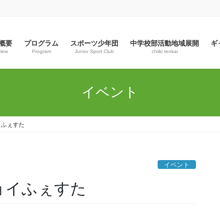
概要
プログラム
スポーツ少年団
中学校部活動地域展開
ギ
view
Program
Junior Sport Club
chiiki tenkai
イベント
イふぇすた
イベント
ョイふぇすた