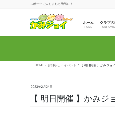
コ
ナ
スポーツで人もまちも元気に！
ン
ビ
テ
ゲ
ン
ー
ホーム
クラブの
ツ
シ
HOME
Club Over
へ
ョ
ス
ン
キ
に
ッ
移
プ
動
HOME
お知らせ
イベント
【 明日開催 】かみジョ
2023年2月24日
【 明日開催 】かみジ